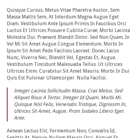
Quisque Cursus, Metus Vitae Pharetra Auctor, Sem
Massa Mattis Sem, At Interdum Magna Augue Eget
Diam. Vestibulum Ante Ipsum Primis In Faucibus Orci
Luctus Et Ultrices Posuere Cubilia Curae; Morbi Lacinia
Molestie Dui. Praesent Blandit Dolor. Sed Non Quam. In
Vel Mi Sit Amet Augue Congue Elementum. Morbi In
Ipsum Sit Amet Pede Facilisis Laoreet. Donec Lacus
Nunc, Viverra Nec, Blandit Vel, Egestas Et, Augue.
Vestibulum Tincidunt Malesuada Tellus. Ut Ultrices
Ultrices Enim. Curabitur Sit Amet Mauris. Morbi In Dui
Quis Est Pulvinar Ullamcorper. Nulla Facilisi.
Integer Lacinia Sollicitudin Massa. Cras Metus. Sed
Aliquet Risus A Tortor. Integer Id Quam. Morbi Mi.
Quisque Nisl Felis, Venenatis Tristique, Dignissim In,
Ultrices Sit Amet, Augue. Proin Sodales Libero Eget
Ante.
Aenean Lectus Elit, Fermentum Non, Convallis Id,
Sagittis At, Neque. Nullam Mauris Orci, Aliquet Et,