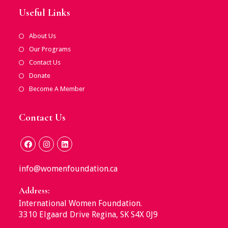
Useful Links
Opens
About Us
In
Opens
Our Programs
A
In
Opens
Contact Us
New
A
In
Tab
Opens
Donate
New
A
In
Tab
Opens
Become A Member
New
A
In
Tab
New
A
Tab
Contact Us
New
Tab
Opens
Opens
Opens
In
In
In
info@womenfoundation.ca
A
A
A
New
New
New
Address:
Tab
Tab
Tab
International Women Foundation.
3310 Elgaard Drive Regina, SK S4X 0J9