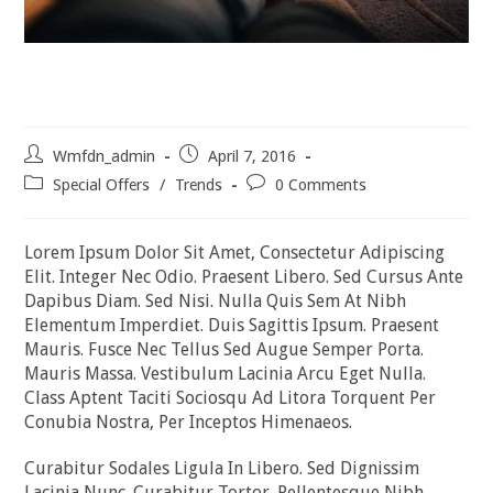
Neque Adipiscing An Cursus
Post
Post
Wmfdn_admin
April 7, 2016
Author:
Published:
Post
Post
Special Offers
/
Trends
0 Comments
Category:
Comments:
Lorem Ipsum Dolor Sit Amet, Consectetur Adipiscing
Elit. Integer Nec Odio. Praesent Libero. Sed Cursus Ante
Dapibus Diam. Sed Nisi. Nulla Quis Sem At Nibh
Elementum Imperdiet. Duis Sagittis Ipsum. Praesent
Mauris. Fusce Nec Tellus Sed Augue Semper Porta.
Mauris Massa. Vestibulum Lacinia Arcu Eget Nulla.
Class Aptent Taciti Sociosqu Ad Litora Torquent Per
Conubia Nostra, Per Inceptos Himenaeos.
Curabitur Sodales Ligula In Libero. Sed Dignissim
Lacinia Nunc. Curabitur Tortor. Pellentesque Nibh.