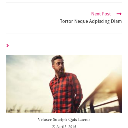
Window
Read
Next Post
More
Tortor Neque Adpiscing Diam
Articles
You Might Also Like
Velusce Suscipit Quis Luctus
April 8, 2016