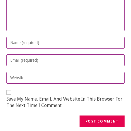
Enter
Your
Name
Or
Enter
Username
Your
To
Email
Comment
Address
Enter
To
Your
Comment
Website
URL
(optional)
Save My Name, Email, And Website In This Browser For
The Next Time I Comment.