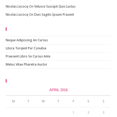
Nicolas Lecocq
On
Velusce Suscipit Quis Luctus
Nicolas Lecocq
On
Duis Sagitis Ipsum Prasent
Recent Posts
Neque Adipiscing An Cursus
Litora Torqent Per Conubia
Praesent Libro Se Cursus Ante
Metus Vitae Pharetra Auctor
Calendar
APRIL 2016
M
T
W
T
F
S
S
1
2
3