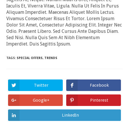
Iaculis Et, Viverra Vitae, Ligula. Nulla Ut Felis In Purus
Aliquam Imperdiet. Maecenas Aliquet Mollis Lectus.
Vivamus Consectetuer Risus Et Tortor. Lorem Ipsum
Dolor Sit Amet, Consectetur Adipiscing Elit. Integer Nec
Odio. Praesent Libero. Sed Cursus Ante Dapibus Diam.
Sed Nisi. Nulla Quis Sem At Nibh Elementum
Imperdiet. Duis Sagittis Ipsum.
TAGS:
SPECIAL OFFERS
,
TRENDS
Twitter
Facebook
Opens
Opens
In
In
A
A
New
New
Google+
Pinterest
Opens
Opens
Window
Window
In
In
A
A
New
New
LinkedIn
Opens
Window
Window
In
A
New