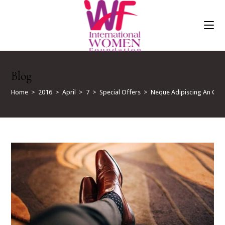
Skip
To
Content
Blog
Home
>
2016
>
April
>
7
>
Special Offers
>
Neque Adipiscing An Cur